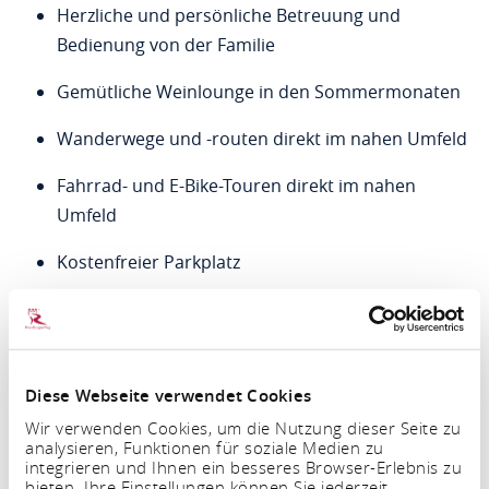
Herzliche und persönliche Betreuung und
Bedienung von der Familie
Gemütliche Weinlounge in den Sommermonaten
Wanderwege und -routen direkt im nahen Umfeld
Fahrrad- und E-Bike-Touren direkt im nahen
Umfeld
Kostenfreier Parkplatz
Abgeschlossene Unterstellmöglichkeit für
Fahrräder
Kostenfreies W-Lan im ganzen Haus
Diese Webseite verwendet Cookies
Wir verwenden Cookies, um die Nutzung dieser Seite zu
Die Anreise ist ab 15.00 Uhr möglich. Wenn Ihre
analysieren, Funktionen für soziale Medien zu
Anreisezeit davor liegen sollte, bitten wir Sie höflichst
integrieren und Ihnen ein besseres Browser-Erlebnis zu
bieten. Ihre Einstellungen können Sie jederzeit