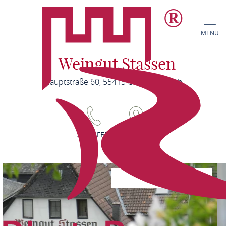
MENÜ
Weingut Stassen
Hauptstraße 60, 55413 Oberheimbach
ANRUFEN
KARTE