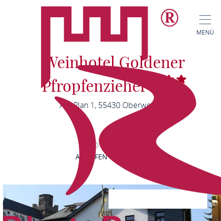
MENÜ
Weinhotel Goldener
Pfropfenzieher
Am Plan 1, 55430 Oberwesel
ANRUFEN
KARTE