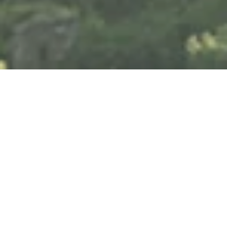
Sonntag, 09.05.2027
Bounce –
Frühstücksshow
Neustr. 15, 56072 Koblenz-Güls