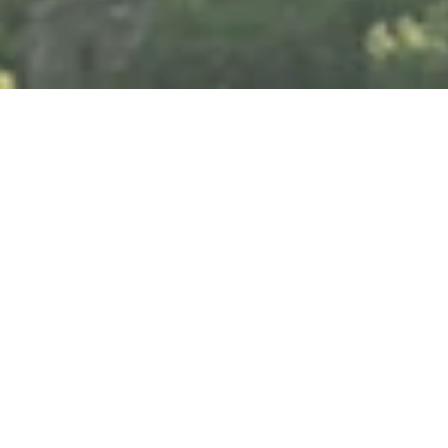
Sonntag, 04.10.2026
Comedy Club
Neustr. 15, 56072 Koblenz-Güls
ANRUFEN
KARTE