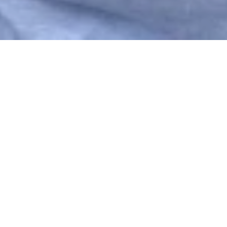
Vom 16.08.2026 bis zum 11.10.2026
Der lebendige Weinberg
– Natur & Weingenuss
Am Mühlbach 46, 56072 Koblenz