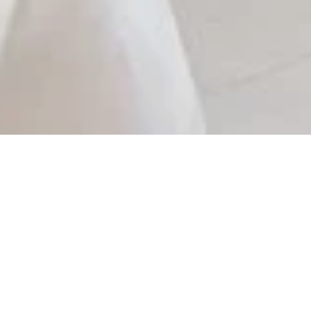
Vom 21.11.2026 bis zum 22.11.2026
Festtagsprobe
Bergweg 20, 65347 Eltville-Hattenheim