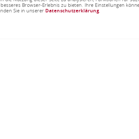
 besseres Browser-Erlebnis zu bieten. Ihre Einstellungen könne
inden Sie in unserer
Datenschutzerklärung
.
Vom 06.11.2026 bis zum 07.11.2026
sabend auf dem Wa
Wacholderhof 1, 65346 Eltville
ANRUFEN
KARTE