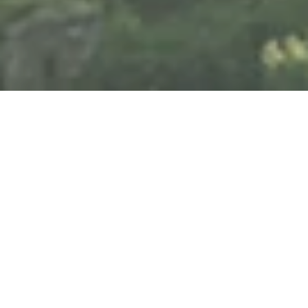
Samstag, 22.08.2026
Klassik-Marathon im
Schloß Johannisberg
Schlossallee, 65366 Geisenheim-Johannisberg