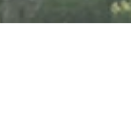
Vom 08.08.2026 bis zum 31.10.2026
Marienbergtour mit
Weinprobe
In der Laach 93, 56072 Koblenz-Güls