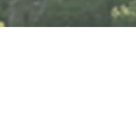
Freitag, 25.09.2026
Marley's Ghost
Neustr. 15, 56072 Koblenz-Güls
ANRUFEN
KARTE