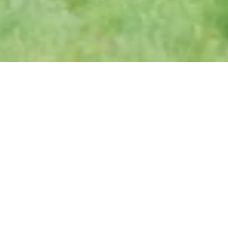
Mittwoch, 02.09.2026
Martina Hill präsentiert
„Robin Hood – Neu
verscho