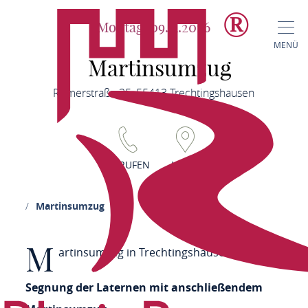
Montag, 09.11.2026
MENÜ
Martinsumzug
Römerstraße 35, 55413 Trechtingshausen
ANRUFEN
KARTE
seite
Martinsumzug
M
artinsumzug in Trechtingshausen
Segnung der Laternen
mit anschließendem