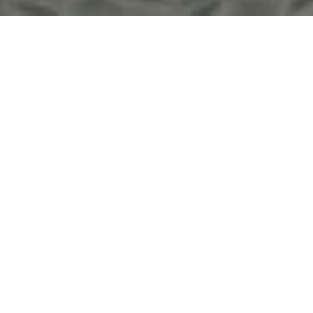
Montag, 09.11.2026
St. Martinsumzug /
Laternenumzug Linz
Marktplatz 14, 53545 Linz am Rhein
ANRUFEN
KARTE