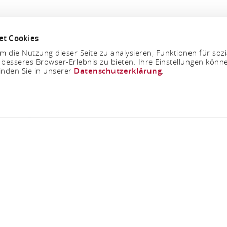
et Cookies
 die Nutzung dieser Seite zu analysieren, Funktionen für soz
 besseres Browser-Erlebnis zu bieten. Ihre Einstellungen könne
inden Sie in unserer
Datenschutzerklärung
.
Vom 30.10.2026 bis zum 06.11.2026
annsheil & Winzer
Taunusstr. 2, 65346 Eltville-Erbach