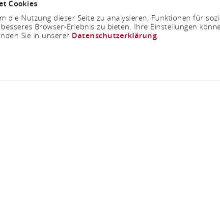
et Cookies
 die Nutzung dieser Seite zu analysieren, Funktionen für soz
 besseres Browser-Erlebnis zu bieten. Ihre Einstellungen könne
inden Sie in unserer
Datenschutzerklärung
.
Samstag, 31.10.2026
Wild auf Wild
Oberstr. 19, 56348 Dörscheid
ANRUFEN
KARTE