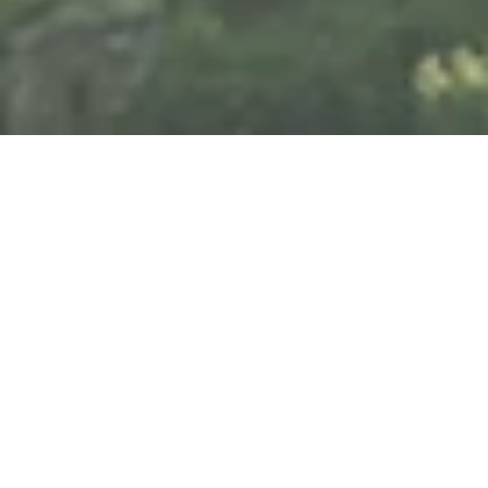
Sonntag, 29.11.2026
80 Jahre Hessen: Side by
Side
Kurhausplatz 1, 65189 Wiesbaden