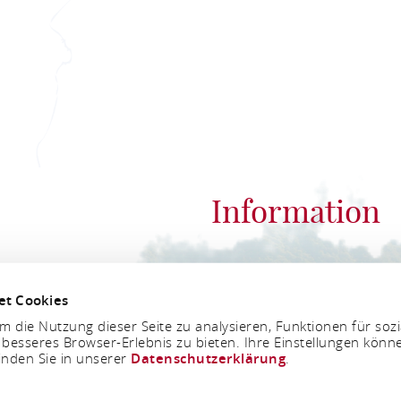
Information
Romantischer Rhein
et Cookies
An der Königsbach 8
 die Nutzung dieser Seite zu analysieren, Funktionen für soz
56075 Koblenz
 besseres Browser-Erlebnis zu bieten. Ihre Einstellungen könne
inden Sie in unserer
Datenschutzerklärung
.
RMS AND CONDITIONS
LEGAL NOTICE