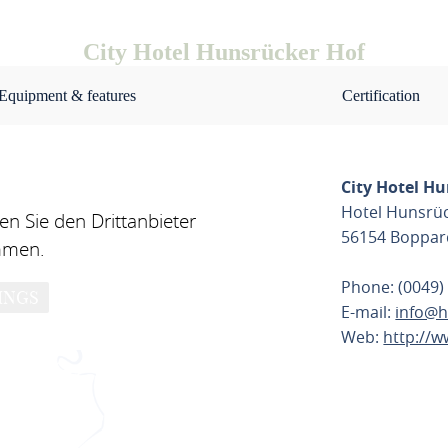
City Hotel Hunsrücker Hof
Equipment & features
Certification
City Hotel H
Hotel Hunsrü
n Sie den Drittanbieter
56154 Boppar
mmen.
Phone: (0049)
INGS
E-mail:
info@h
Web:
http://
PLAN ROU