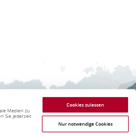
 Tourismus GmbH
Cookies zulassen
iale Medien zu
n Sie jederzeit
Nur notwendige Cookies