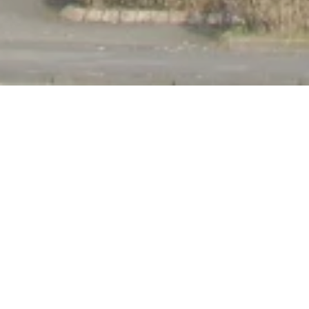
Open now - closes at 23:59
Evangelical Church
Oberlahnstein
Nordallee 1, 56112 Lahnstein