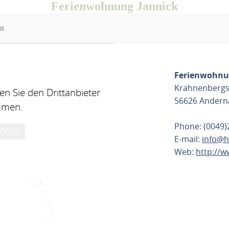
Ferienwohnung Jannick
on
Ferienwohnu
Krahnenbergs
n Sie den Drittanbieter
56626 Andern
mmen.
Phone: (0049
INGS
E-mail:
info@h
Web:
http://w
PLAN ROU