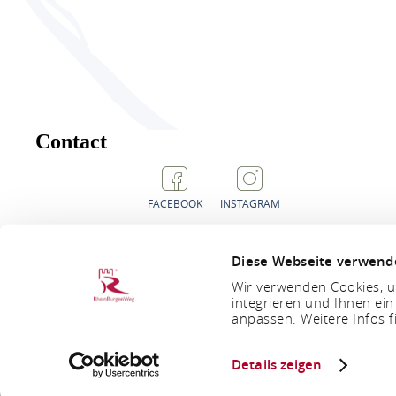
Contact
FACEBOOK
INSTAGRAM
Diese Webseite verwend
Wir verwenden Cookies, um
integrieren und Ihnen ein
anpassen. Weitere Infos f
ORDER BROCHURES
PRESS AREA
TE
Details zeigen
PRIVACY POLICY
FUNDING NOTE