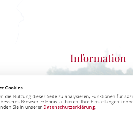
Information
Romantischer Rhein
et Cookies
An der Königsbach 8
 die Nutzung dieser Seite zu analysieren, Funktionen für soz
56075 Koblenz
 besseres Browser-Erlebnis zu bieten. Ihre Einstellungen könne
inden Sie in unserer
Datenschutzerklärung
.
RMS AND CONDITIONS
LEGAL NOTICE