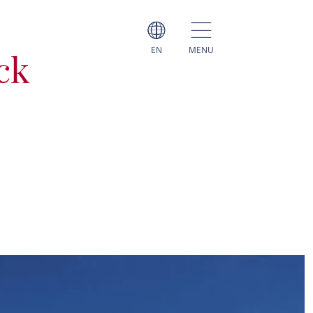
EN
MENU
ck