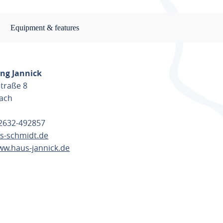
Equipment & features
ng Jannick
traße 8
ach
)2632-492857
s-schmidt.de
ww.haus-jannick.de
TE