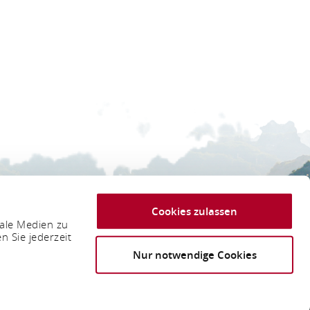
 Tourismus GmbH
Cookies zulassen
iale Medien zu
n Sie jederzeit
Nur notwendige Cookies
BACK TO TOP