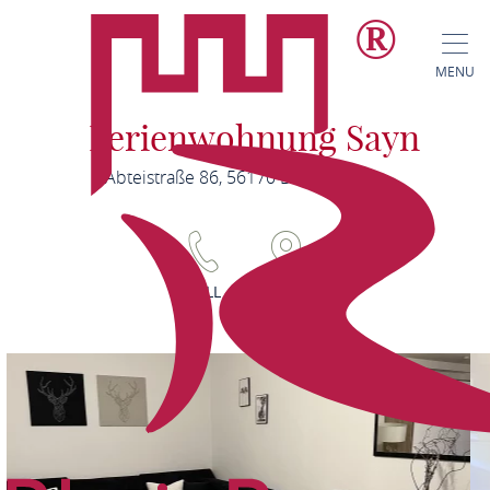
MENU
Ferienwohnung Sayn
Abteistraße 86, 56170 Bendorf-Sayn
CALL
MAP