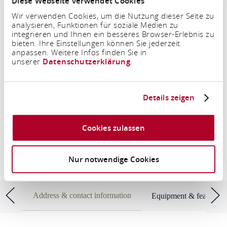
Diese Webseite verwendet Cookies
Wir verwenden Cookies, um die Nutzung dieser Seite zu
analysieren, Funktionen für soziale Medien zu
integrieren und Ihnen ein besseres Browser-Erlebnis zu
bieten. Ihre Einstellungen können Sie jederzeit
anpassen. Weitere Infos finden Sie in
Period
unserer
Datenschutzerklärung
.
Persons
Details zeigen
2 Adults
Cookies zulassen
SEARCH FOR ACCOMMODATION
Nur notwendige Cookies
Ferienwohnung Sayn
Address & contact information
Equipment & features