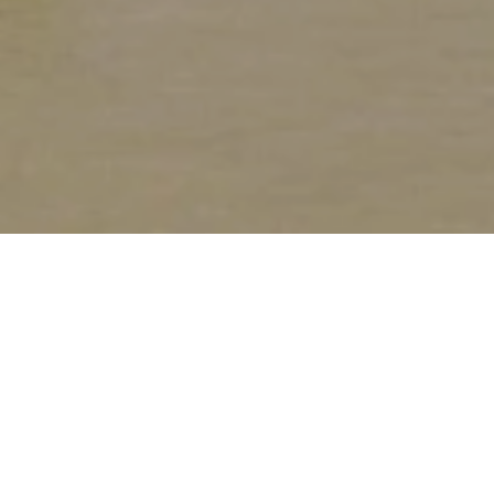
KNAUS Campingpark
Schartwiesenweg 6, 56070 Koblenz