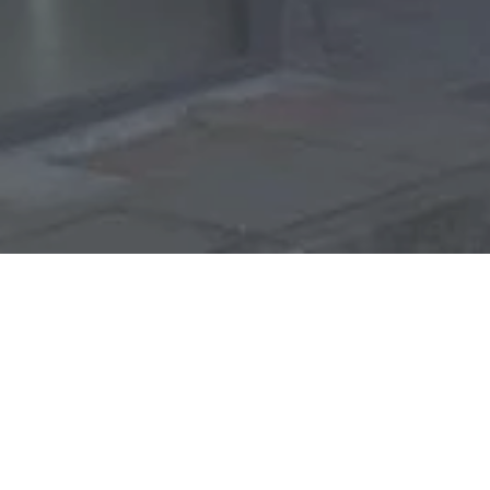
Lidl Bad Breisig
Am Kesselberg 1, 53498 Bad Breisig