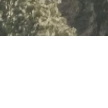
Weinbergshaus by
Diefenhardt
Frauensteiner Weg, 65344 Eltville-Martinsthal